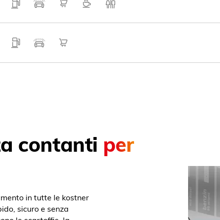
za contanti
per
mento in tutte le kostner
do, sicuro e senza
ono le scartoffie, la