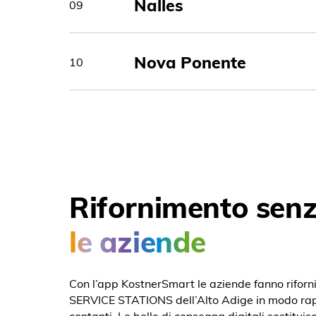
Nalles
09
Nova Ponente
10
Rifornimento sen
le aziende
Con l’app KostnerSmart le aziende fanno riforni
SERVICE STATIONS dell’Alto Adige in modo rapi
contanti. Le bolle di consegna digitali sostituisc