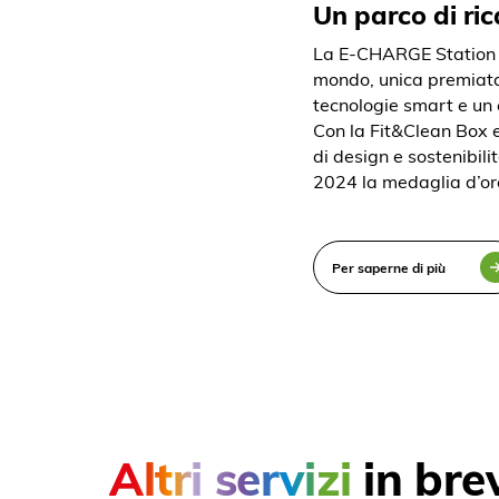
Un parco di ri
La E-CHARGE Station di 
mondo, unica premiata p
tecnologie smart e un 
Con la Fit&Clean Box e
di design e sostenibil
2024 la medaglia d’or
Per saperne di più
Altri servizi
in bre