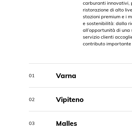
carburanti innovativi, p
ristorazione di alto li
stazioni premium e i m
e sostenibilità: dalla 
all’opportunità di una
servizio clienti accog
contributo importante 
Varna
01
Vipiteno
02
Malles
03