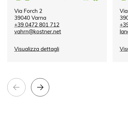
Via Forch 2
Via
39040 Varna
39
+39 0472 801 712
+3
vahrn@kostner.net
lan
Visualizza dettagli
Vis