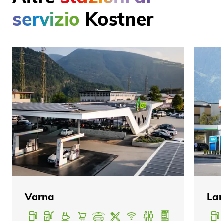
servizio
Kostner
Varna
La