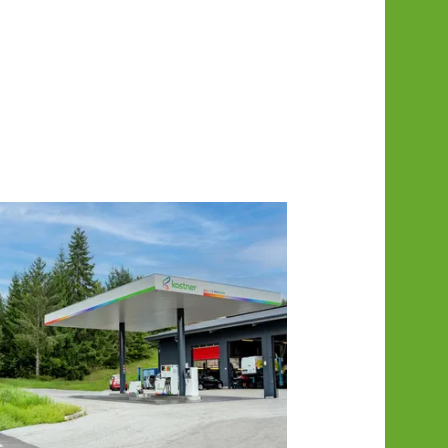
Val d’Ultimo
S. Valburga 172
39016 Ultimo
+39 0473 796009
ulten@kostner.net
Visualizza dettagli