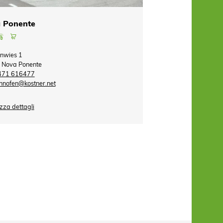
 Ponente
hnwies 1
 Nova Ponente
471 616477
hnofen@kostner.net
zza dettagli