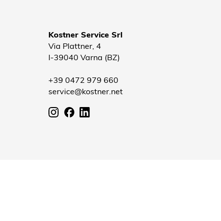
Kostner Service Srl
Via Plattner, 4
I-39040 Varna (BZ)
+39 0472 979 660
service@kostner.net
P. IVA: IT02753540216 Codice destinatario: T04ZHR3