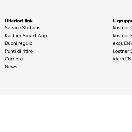
Ulteriori link
Il grupp
Service Stations
kostner
Kostner Smart App
kostner
Buoni regalo
ekos EN
Punti di ritiro
kostner
Carriera
ide²n E
News