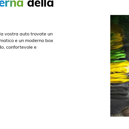
erna
della
lla vostra auto trovate un
matico e un moderno box
ido, confortevole e