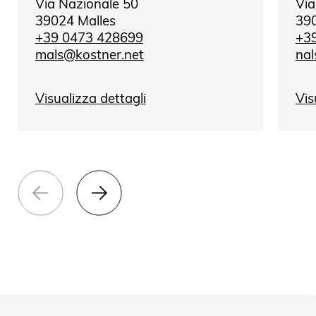
Via Nazionale 50
Via
39024 Malles
390
+39 0473 428699
+3
mals@kostner.net
nal
Visualizza dettagli
Vis