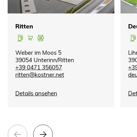
Ritten
De
Weber im Moos 5
Lih
39054 Unterinn/Ritten
39
+39 0471 356057
+3
ritten@kostner.net
deu
Details ansehen
Det